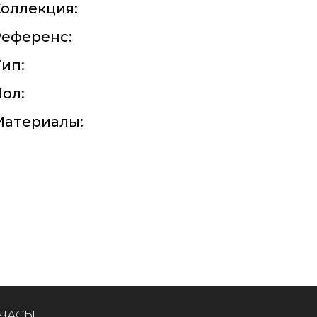
оллекция:
Референс:
ип:
ол:
Материалы:
 ЧАСЫ