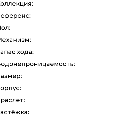
оллекция:
Референс:
ол:
Механизм:
апас хода:
Водонепроницаемость:
азмер:
орпус:
раслет:
астёжка: