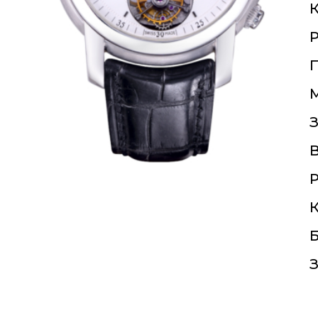
К
П
З
Р
К
Б
З